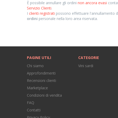
È possibile annullare gli ordini
non ancora evasi
conta
Servizio Clienti
.
I
clienti registrati
possono effettuare l'annullamento de
ordini
personale nella loro area riservata.
PAGINE UTILI
CATEGORIE
Chi siamo
Vini sardi
Approfondimenti
Recensioni clienti
Marketplace
Condizioni di vendita
FAQ
Contatti
Privacy Policy