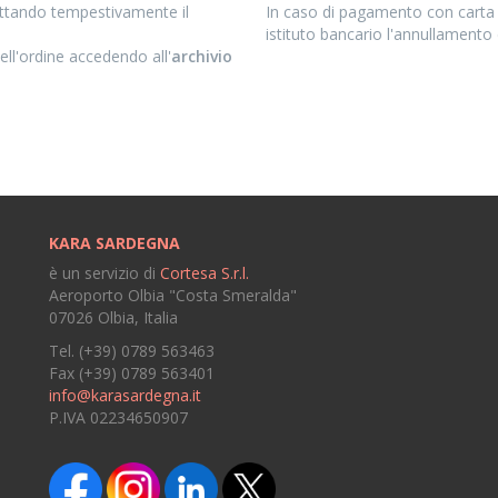
ttando tempestivamente il
In caso di pagamento con carta 
istituto bancario l'annullamento
ll'ordine accedendo all'
archivio
KARA SARDEGNA
è un servizio di
Cortesa S.r.l.
Aeroporto Olbia "Costa Smeralda"
07026 Olbia, Italia
Tel. (+39) 0789 563463
Fax (+39) 0789 563401
info@karasardegna.it
P.IVA 02234650907