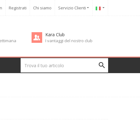
in
Registrati
Chi siamo
Servizio Clienti
Kara Club
 settimana
I vantaggi del nostro club