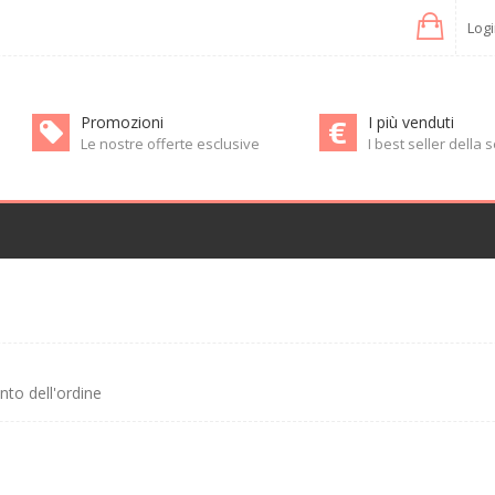
Log
Promozioni
I più venduti
Le nostre offerte esclusive
I best seller della
to dell'ordine