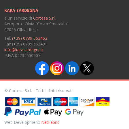
KARA SARDEGNA
è un servizio di
Cortesa S.r.l.
Aeroporto Olbia "Costa Smeralda"
07026 Olbia, Italia
Tel.
(+39) 0789 563463
Fax (+39) 0789 563401
info@karasardegna.it
P.IVA 02234650907
© Cortesa S.r.l. - Tutti i diritti riservati.
Web Development:
NetFabric